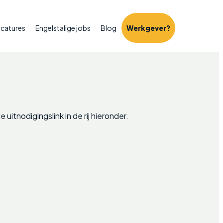
catures
Engelstalige jobs
Blog
Werkgever?
itnodigingslink in de rij hieronder.