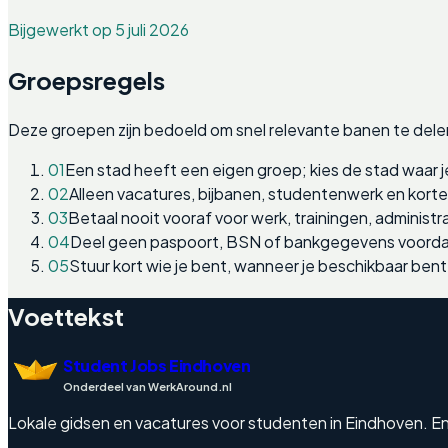
Bijgewerkt op 5 juli 2026
Groepsregels
Deze groepen zijn bedoeld om snel relevante banen te dele
01
Een stad heeft een eigen groep; kies de stad waar j
02
Alleen vacatures, bijbanen, studentenwerk en kort
03
Betaal nooit vooraf voor werk, trainingen, administra
04
Deel geen paspoort, BSN of bankgegevens voordat
05
Stuur kort wie je bent, wanneer je beschikbaar bent
Voettekst
Student Jobs Eindhoven
Onderdeel van WerkAround.nl
Lokale gidsen en vacatures voor studenten in Eindhoven. Engel