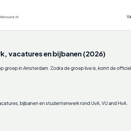
Va
rkAround.nl
 vacatures en bijbanen (2026)
roep in Amsterdam. Zodra de groep live is, komt de officiele u
catures, bijbanen en studentenwerk rond UvA, VU and HvA.